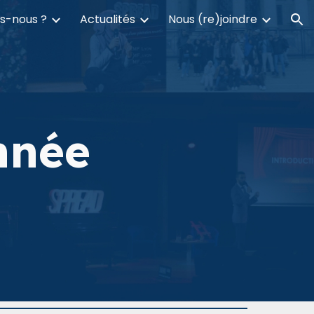
s-nous ?
Actualités
Nous (re)joindre
ion
année